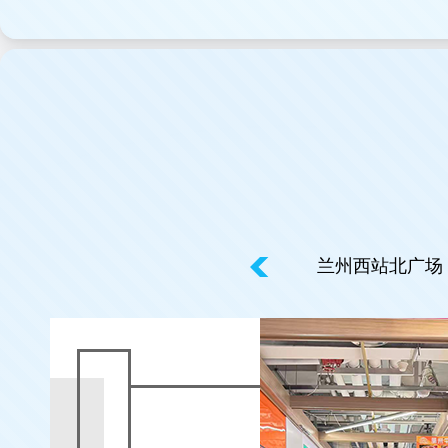
州奥体中心
迎门滩项目
兰州西站北广场