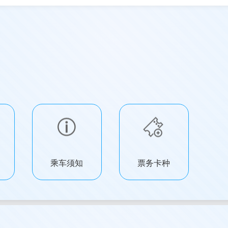
乘车须知
票务卡种