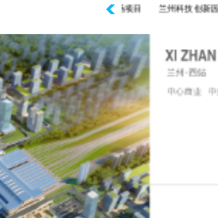
什字项目
东方红广场项目
兰州科技创新园