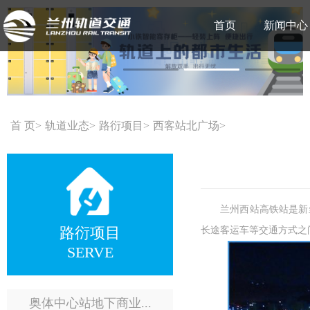
首页
新闻中心
首 页
轨道业态
路衍项目
西客站北广场
兰州西站高铁站是新
路衍项目
长途客运车等交通方式之
SERVE
奥体中心站地下商业...