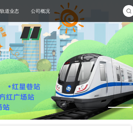
轨道业态
公司概况