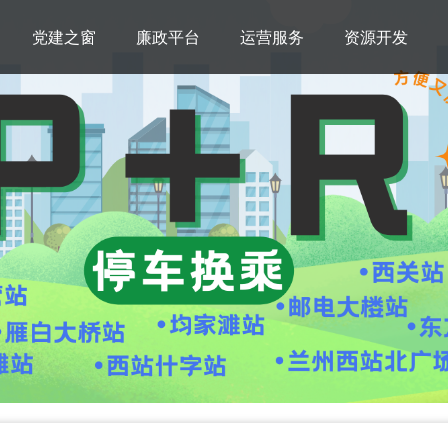
党建之窗
廉政平台
运营服务
资源开发