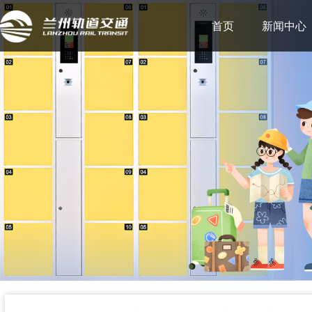
首页
新闻中心