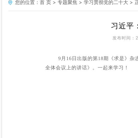
您的位置：
首 页
专题聚焦
学习贯彻党的二十大
习近平
发布时间：202
9月16日出版的第18期《求是》
全体会议上的讲话》。一起来学习！