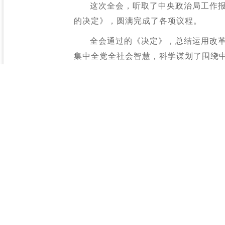
这次全会，听取了中央政治局工作
的决定》，圆满完成了各项议程。
全会通过的《决定》，总结运用改
集中全党全社会智慧，科学谋划了围绕
学习好贯彻好全会精神是当前和今后一
一、深入学习领会全会精神
第一，深刻领会和把握进一步全面
来，我们以全面深化改革为动力，以前
得到人民群众衷心拥护。新征程上，我
略部署。进一步全面深化改革，必须紧
治理体系和治理能力现代化的总目标，
破除各种体制机制障碍，进一步解放和
提供强大动力和制度保障。