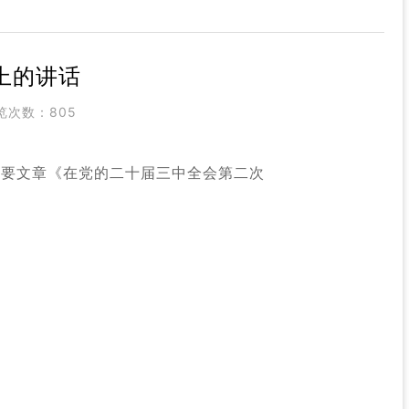
上的讲话
览次数：805
重要文章《在党的二十届三中全会第二次