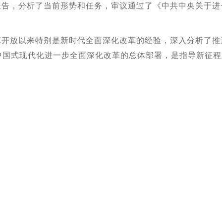
报告，分析了当前形势和任务，审议通过了《中共中央关于进
革开放以来特别是新时代全面深化改革的经验，深入分析了推
中国式现代化进一步全面深化改革的总体部署，是指导新征程
个时期全党全国的一项重大政治任务。下面，我代表中央政治
深化改革的主题。围绕党的中心任务谋划和推进改革，是改革
所未有的决心和力度打赢脱贫攻坚战、全面建成小康社会、取
们靠什么来进一步凝心聚力？就是要靠中国式现代化。党的二
紧围绕推进中国式现代化这个主题来展开。要锚定继续完善和
更加注重系统集成，更加注重突出重点，更加注重改革实效，
发展社会生产力、激发和增强社会活力，有效防范化解前进道