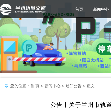
首页
新闻中心
您的位置：
首 页
新闻中心
通知公告
正文
公告丨关于兰州市轨