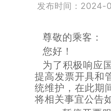
发布时间：2024-09-
尊敬的乘客：
您好！
为了积极响应
提高发票开具和
统维护，在此期
将相关事宜公告