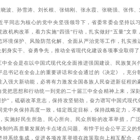
程晓波、孙雪涛、刘长根、张锦刚、张永霞、张晓强、张伟、
近平同志为核心的党中央坚强领导下，省委常委会坚持以
政机构改革，着力实施“四强”行动，扎实做好“五量”文
态环境保护、风险防范化解、全面从严治党等工作，扎实推进
众躬身实干、奋勇争先，推动全省现代化建设各项事业取得了
三中全会是在以中国式现代化全面推进强国建设、民族复兴
平总书记在全会上的重要讲话和全会通过的《决定》，充分
注入强大新动能，必将有力激发全国各族人民奋进新征程的
觉把思想和行动统一到党的二十届三中全会精神上来，深刻
个维护”，砥砺改革意志，保持攻坚韧劲，奋力谱写中国式现
同党中央保持高度一致，锚定既定目标，保持战略定力，不
，实施好民生所急、民心所向、民众所盼的改革举措，广
决制约高质量发展的卡点堵点问题、有悖于社会公平正义的
坚持系统集成，促进各项改革举措在政策取向上相互配合、